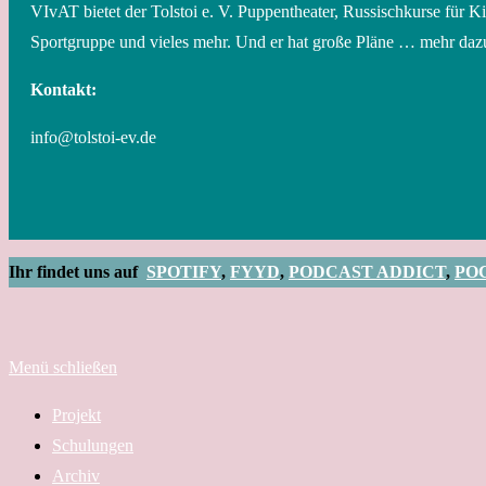
VIvAT bietet der Tolstoi e. V. Puppentheater, Russischkurse für K
Sportgruppe und vieles mehr. Und er hat große Pläne … mehr daz
Kontakt:
info@tolstoi-ev.de
Ihr findet uns auf
SPOTIFY
,
FYYD
,
PODCAST ADDICT
,
PO
Menü schließen
Projekt
Schulungen
Archiv