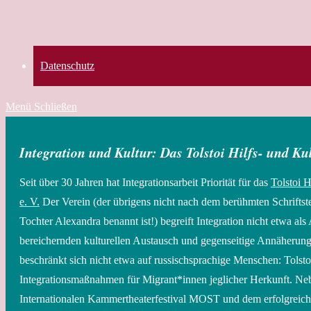
Datenschutz
Menü
Schließen
Integration und Kultur: Das Tolstoi Hilfs- und Ku
Seit über 30 Jahren hat Integrationsarbeit Priorität für das
Tolstoi 
e. V.
Der Verein (der übrigens nicht nach dem berühmten Schriftste
Tochter Alexandra benannt ist!) begreift Integration nicht etwa als 
bereichernden kulturellen Austausch und gegenseitige Annäherun
beschränkt sich nicht etwa auf russischsprachige Menschen: Tolstoi
Integrationsmaßnahmen für Migrant*innen jeglicher Herkunft. N
Internationalen Kammertheaterfestival MOST und dem erfolgreich